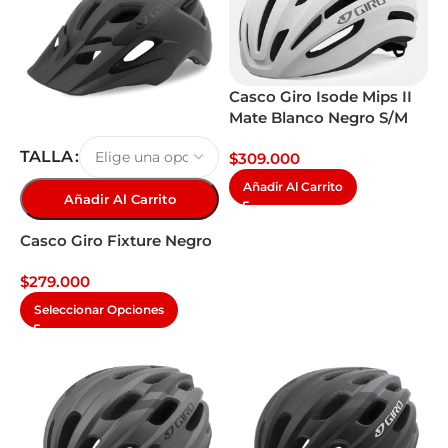
Casco Giro Isode Mips II
Mate Blanco Negro S/M
TALLA
$
309.000
Añadir Al Carrito
Añadir Al Carrito
Casco Giro Fixture Negro
$
279.000
Seleccionar Opciones