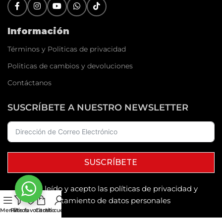
Información
Términos y Politicas de privacidad
Politicas de cambios y devoluciones
Contáctanos
SUSCRÍBETE A NUESTRO NEWSLETTER
SUSCRÍBETE
He leído y acepto las políticas de privacidad y
tratamiento de datos personales
Menú
Filtros
Mis favoritos
Carrito
Mi cuenta