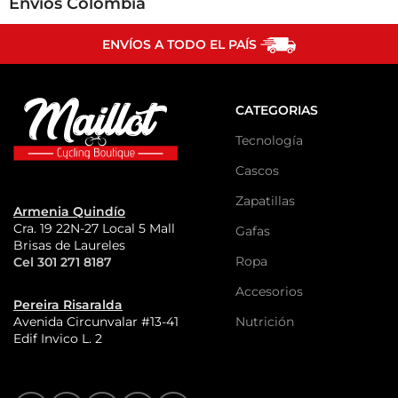
Envíos Colombia
ENVÍOS A TODO EL PAÍS
CATEGORIAS
Tecnología
Cascos
Zapatillas
Armenia Quindío
Cra. 19 22N-27 Local 5 Mall
Gafas
Brisas de Laureles
Ropa
Cel 301 271 8187
Accesorios
Pereira Risaralda
Nutrición
Avenida Circunvalar #13-41
Edif Invico L. 2