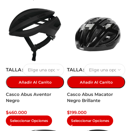
TALLA
TALLA
Añadir Al Carrito
Añadir Al Carrito
Casco Abus Aventor
Casco Abus Macator
Negro
Negro Brillante
$
460.000
$
199.000
Seleccionar Opciones
Seleccionar Opciones