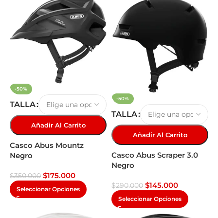
-50%
-50%
TALLA
TALLA
Añadir Al Carrito
Añadir Al Carrito
Casco Abus Mountz
Casco Abus Scraper 3.0
Negro
Negro
$
175.000
$
350.000
$
145.000
$
290.000
Seleccionar Opciones
Seleccionar Opciones