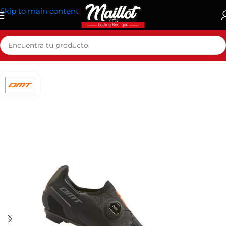
Skip to main content
Zapatillas Mtb Dmt Km30 Negro